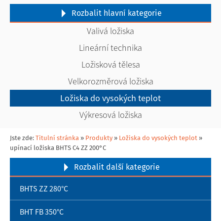
Rozbalit
hlavní kategorie
Valivá ložiska
Lineární technika
Ložisková tělesa
Velkorozměrová ložiska
Ložiska do vysokých teplot
Výkresová ložiska
Jste zde:
Titulní stránka
»
Produkty
»
Ložiska do vysokých teplot
»
upínací ložiska BHTS C4 ZZ 200°C
Rozbalit
další kategorie
BHTS ZZ 280°C
BHT FB 350°C