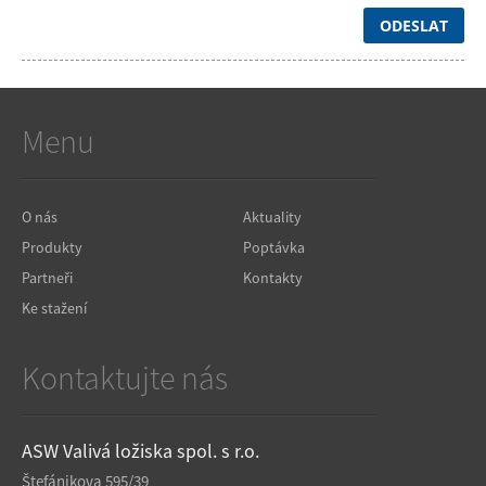
ODESLAT
Menu
O nás
Aktuality
Produkty
Poptávka
Partneři
Kontakty
Ke stažení
Kontaktujte nás
ASW Valivá ložiska spol. s r.o.
Štefánikova 595/39