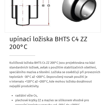
upínací ložiska BHTS C4 ZZ
200°C
Kuličková ložiska BHTS C4 ZZ 200°C jsou projektována na bázi
standardních ložisek, avšak s použitím stabilizačních ošetření,
speciálního maziva a těsnění. Ložiska se osvědčují při provozních
teplotách -30°C až +200°C. Doporučený rozsah použití je
v intervalu +120°C až +200°C, kde mohou ložiska dosáhnout
nejvyšší produktivity.
radiální vůle C4,
plechové krytky ZZ a mazivo se silikonem vhodné pro
operační teploty v rozsahu od -30°C do +200°C