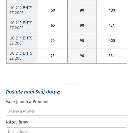
UC 212 BHTS
60
90
480
ZZ 200°
UC 213 BHTS
65
90
424
ZZ 200°
UC 214 BHTS
70
90
400
ZZ 200°
UC 215 BHTS
75
90
384
ZZ 200°
Pošlete nám Svůj dotaz:
Vaše Jméno a Příjmení
Název firmy