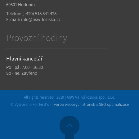
69501 Hodonín
Telefon:
(+420) 518 341 428
E-mail:
info@asw-loziska.cz
Provozní hodiny
Hlavní kancelář
Po - pá: 7.00 - 16.30
So - ne: Zavřeno
All rights reserved | 2019 | ASW Valivá ložiska spol. s.r.o.
© Vytvořeno For First's -
Tvorba webových stránek
a
SEO optimalizace