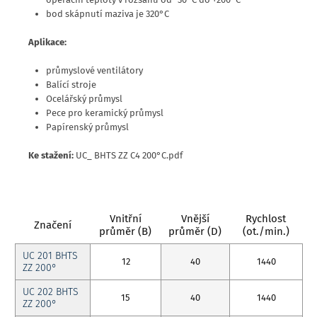
bod skápnutí maziva je 320°C
Aplikace:
průmyslové ventilátory
Balící stroje
Ocelářský průmysl
Pece pro keramický průmysl
Papírenský průmysl
Ke stažení:
UC_ BHTS ZZ C4 200°C.pdf
Vnitřní
Vnější
Rychlost
Značení
průměr (B)
průměr (D)
(ot./min.)
UC 201 BHTS
12
40
1440
ZZ 200°
UC 202 BHTS
15
40
1440
ZZ 200°