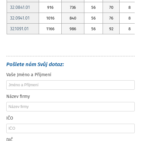
32.0841.01
916
736
56
70
8
32.0941.01
1016
840
56
76
8
32.1091.01
1166
986
56
92
8
Pošlete nám Svůj dotaz:
Vaše Jméno a Příjmení
Název firmy
IČO
DIČ