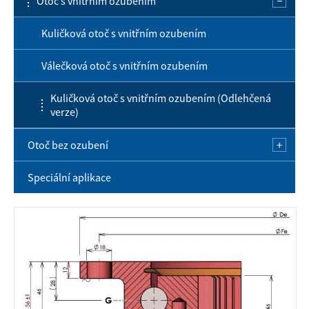
Otoč s vnitřním ozubením
Kuličková otoč s vnějším ozubením
Válečková otoč s vnějším ozubením
Kuličková otoč s vnitřním ozubením
Kuličková otoč s vnějším ozubením (Odlehčená
Válečková otoč s vnitřním ozubením
verze)
Kuličková otoč s vnitřním ozubením (Odlehčená
verze)
Otoč bez ozubení
Speciální aplikace
Kuličková otoč bez ozubení
Válečková otoč bez ozubení
Kuličková otoč bez ozubení (Odlehčená verze)