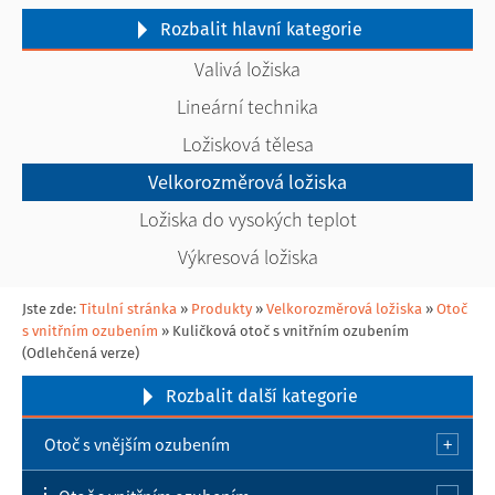
Rozbalit
hlavní kategorie
Valivá ložiska
Lineární technika
Ložisková tělesa
Velkorozměrová ložiska
Ložiska do vysokých teplot
Výkresová ložiska
Jste zde:
Titulní stránka
»
Produkty
»
Velkorozměrová ložiska
»
Otoč
s vnitřním ozubením
»
Kuličková otoč s vnitřním ozubením
(Odlehčená verze)
Rozbalit
další kategorie
Otoč s vnějším ozubením