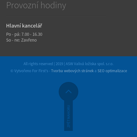
Provozní hodiny
Hlavní kancelář
Po - pá: 7.00 - 16.30
So - ne: Zavřeno
All rights reserved | 2019 | ASW Valivá ložiska spol. s.r.o.
© Vytvořeno For First's -
Tvorba webových stránek
a
SEO optimalizace