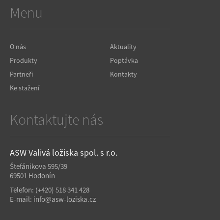
Menu
O nás
Aktuality
Produkty
Poptávka
Partneři
Kontakty
Ke stažení
Kontaktujte nás
ASW Valivá ložiska spol. s r.o.
Štefánikova 595/39
69501 Hodonín
Telefon:
(+420) 518 341 428
E-mail:
info@asw-loziska.cz