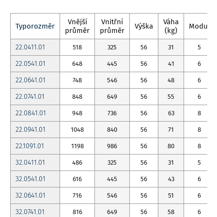
Vnější
Vnitřní
Váha
Typorozměr
Výška
Modul
průměr
průměr
(kg)
22.0411.01
518
325
56
31
5
22.0541.01
648
445
56
41
6
22.0641.01
748
546
56
48
6
22.0741.01
848
649
56
55
6
22.0841.01
948
736
56
63
8
22.0941.01
1048
840
56
71
8
22.1091.01
1198
986
56
80
8
32.0411.01
486
325
56
31
5
32.0541.01
616
445
56
43
6
32.0641.01
716
546
56
51
6
32.0741.01
816
649
56
58
6