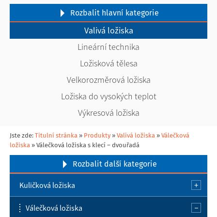
Rozbalit
hlavní kategorie
Valivá ložiska
Lineární technika
Ložisková tělesa
Velkorozměrová ložiska
Ložiska do vysokých teplot
Výkresová ložiska
Jste zde:
Titulní stránka
»
Produkty
»
Valivá ložiska
»
Válečková
ložiska
»
Válečková ložiska s klecí – dvouřadá
Rozbalit
další kategorie
Kuličková ložiska
Válečková ložiska
Jednořadá kuličková ložiska