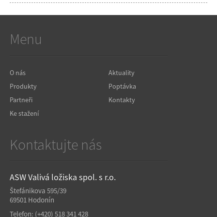
Menu
O nás
Aktuality
Produkty
Poptávka
Partneři
Kontakty
Ke stažení
Kontaktujte nás
ASW Valivá ložiska spol. s r.o.
Štefánikova 595/39
69501 Hodonín
Telefon:
(+420) 518 341 428