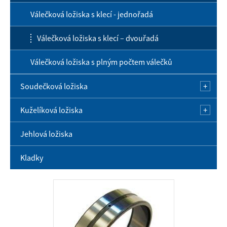
Jednořadá kuličková ložiska s kosoúhlým stykem
Válečková ložiska s klecí - jednořadá
Dvouřadá kuličková ložiska s kosoúhlým stykem
Válečková ložiska s klecí – dvouřadá
Dvouřadá naklápěcí kuličková ložiska
Válečková ložiska s plným počtem válečků
Axiální kuličková ložiska
Soudečková ložiska
Kuželíková ložiska
Soudečková ložiska
Jehlová ložiska
Kuželíková ložiska
Kladky