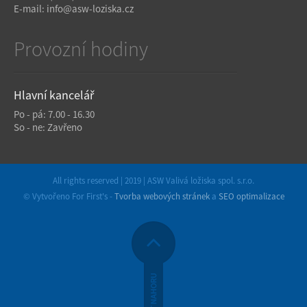
E-mail:
info@asw-loziska.cz
Provozní hodiny
Hlavní kancelář
Po - pá: 7.00 - 16.30
So - ne: Zavřeno
All rights reserved | 2019 | ASW Valivá ložiska spol. s.r.o.
© Vytvořeno For First's -
Tvorba webových stránek
a
SEO optimalizace