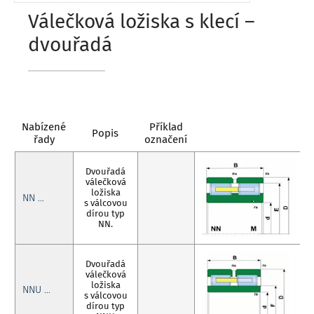
Válečková ložiska s klecí –
dvouřadá
Nabízené
Příklad
Popis
řady
označení
Dvouřadá
válečková
ložiska
NN …
s válcovou
dírou typ
NN.
Dvouřadá
válečková
ložiska
NNU …
s válcovou
dírou typ