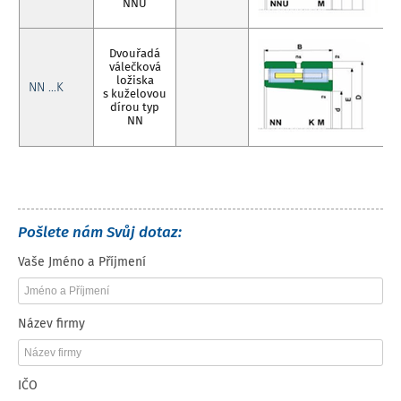
NNU
Dvouřadá
válečková
ložiska
NN …K
s kuželovou
dírou typ
NN
Pošlete nám Svůj dotaz:
Vaše Jméno a Příjmení
Název firmy
IČO