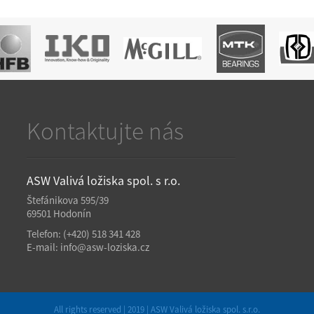
Kontaktujte nás
ASW Valivá ložiska spol. s r.o.
Štefánikova 595/39
69501 Hodonín
Telefon:
(+420) 518 341 428
E-mail:
info@asw-loziska.cz
All rights reserved | 2019 | ASW Valivá ložiska spol. s.r.o.