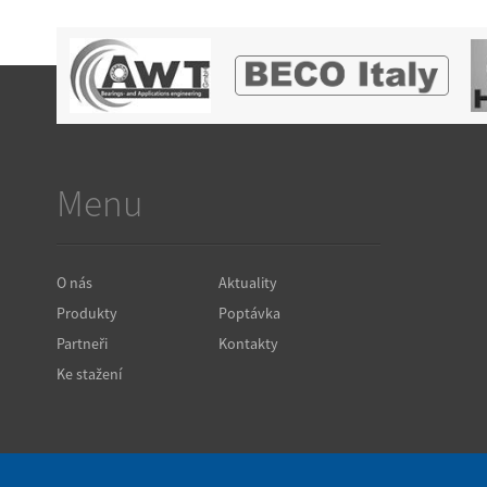
Menu
O nás
Aktuality
Produkty
Poptávka
Partneři
Kontakty
Ke stažení