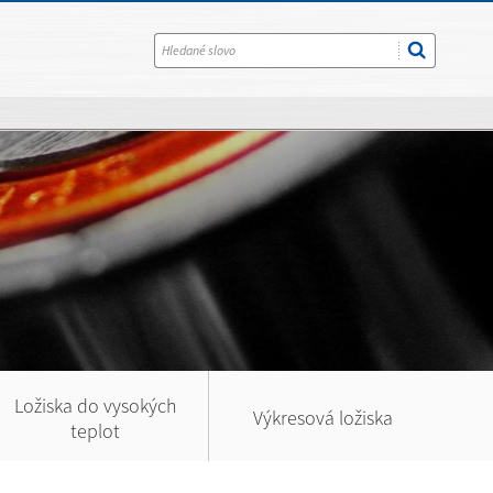
Ložiska do vysokých
Výkresová ložiska
teplot