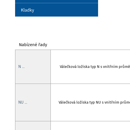
Kladky
Nabízené řady
N …
Válečková ložiska typ N s vnitřním prů
NU …
Válečková ložiska typ NU s vnitřním pr