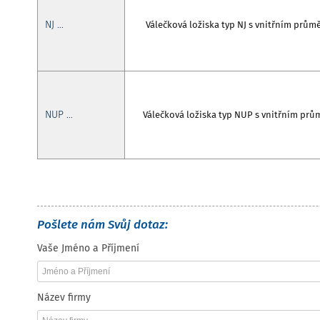
NJ …
Válečková ložiska typ NJ s vnitřním pr
NUP …
Válečková ložiska typ NUP s vnitřním p
Pošlete nám Svůj dotaz:
Vaše Jméno a Příjmení
Název firmy