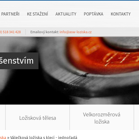
PARTNEŘI
KE STAŽENÍ
AKTUALITY
POPTÁVKA
KONTAKTY
0) 518 341 428
Emailový kontakt:
info@asw-loziska.cz
ušenstvím
Velkorozměrová
Ložisková tělesa
ložiska
iska
»
Válečková ložiska s klecí - jednořadá