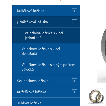
Kuličková ložiska
Válečková ložiska
Jednořadá kuličková ložiska
Jednořadá kuličková ložiska s
Válečková ložiska s klecí -
kosoúhlým stykem
jednořadá
Dvouřadá kuličková ložiska s
Válečková ložiska s klecí –
kosoúhlým stykem
dvouřadá
Dvouřadá naklápěcí kuličková
Válečková ložiska s plným počtem
ložiska
válečků
Axiální kuličková ložiska
Soudečková ložiska
Kuželíková ložiska
Soudečková ložiska
Jehlová ložiska
Kuželíková ložiska