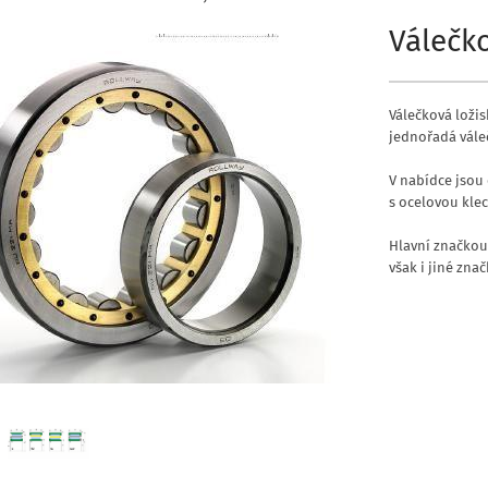
Válečko
Válečková ložis
jednořadá vále
V nabídce jsou 
s ocelovou kle
Hlavní značkou
však i jiné zna