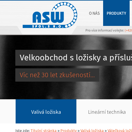
O NÁS
PRODUKTY
Pro více informací volejte:
(+42
Velkoobchod s ložisky a přísl
Víc než 30 let zkušeností...
Valivá ložiska
Lineární technika
Jste zde:
Titulní stránka
»
Produkty
»
Valivá ložiska
»
Válečková lož