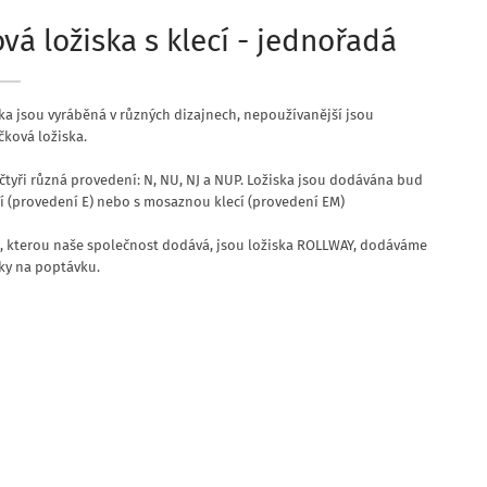
vá ložiska s klecí - jednořadá
ka jsou vyráběná v různých dizajnech, nepoužívanější jsou
čková ložiska.
čtyři různá provedení: N, NU, NJ a NUP. Ložiska jsou dodávána bud
cí (provedení E) nebo s mosaznou klecí (provedení EM)
, kterou naše společnost dodává, jsou ložiska ROLLWAY, dodáváme
čky na poptávku.