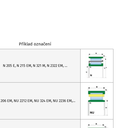
Příklad označení
N 205 E, N 215 EM, N 321 M, N 2322 EM, …
206 EM, NU 2212 EM, NU 324 EM, NU 2236 EM,…